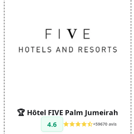
🏆 Hôtel FIVE Palm Jumeirah
4.6
+59670 avis