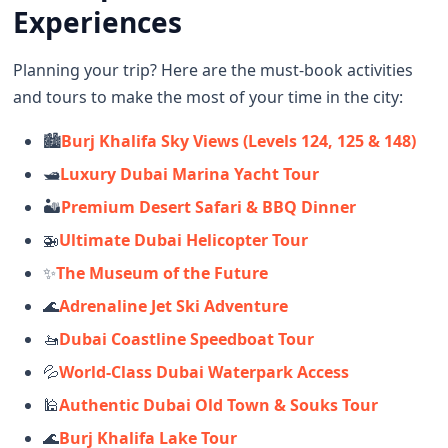
Experiences
Planning your trip? Here are the must-book activities
and tours to make the most of your time in the city:
🏙️
Burj Khalifa Sky Views (Levels 124, 125 & 148)
🛥️
Luxury Dubai Marina Yacht Tour
🏜️
Premium Desert Safari & BBQ Dinner
🚁
Ultimate Dubai Helicopter Tour
✨
The Museum of the Future
🌊
Adrenaline Jet Ski Adventure
🚤
Dubai Coastline Speedboat Tour
💦
World-Class Dubai Waterpark Access
🕌
Authentic Dubai Old Town & Souks Tour
🌊
Burj Khalifa Lake Tour