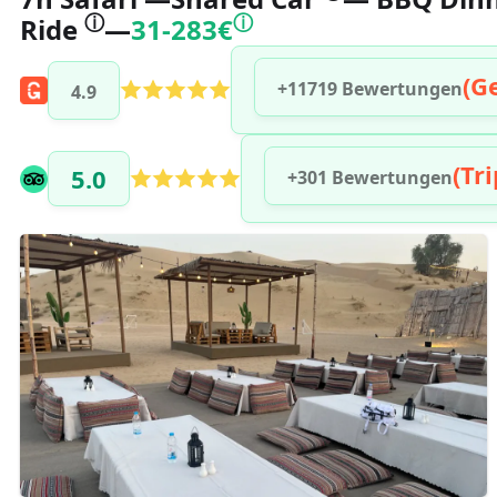
ⓘ
ⓘ
Ride
—
31-283€
(G
+11719 Bewertungen
4.9
(Tr
5.0
+301 Bewertungen