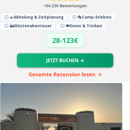
+94.230 Bewertungen
ⓘ 🚙
Abholung & Zeitplanung
ⓘ 🎭
Camp-Erlebnis
ⓘ 🏜️
Wüstenabenteuer
ⓘ 🍽️
Essen & Trinken
28-123€
JETZT BUCHEN →
Gesamte Rezension lesen →