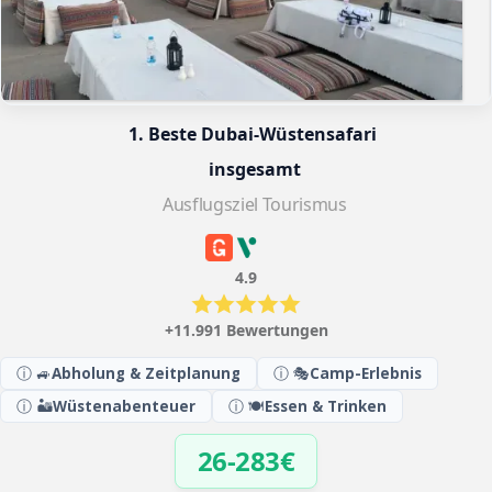
1. Beste Dubai-Wüstensafari 
insgesamt
Ausflugsziel Tourismus
4.9
+11.991 Bewertungen
ⓘ 🚙
Abholung & Zeitplanung
ⓘ 🎭
Camp-Erlebnis
ⓘ 🏜️
Wüstenabenteuer
ⓘ 🍽️
Essen & Trinken
26-283€