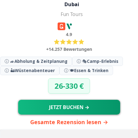
Dubai
Fun Tours
4.9
+14.257 Bewertungen
ⓘ 🚙
Abholung & Zeitplanung
ⓘ 🎭
Camp-Erlebnis
ⓘ 🏜️
Wüstenabenteuer
ⓘ 🍽️
Essen & Trinken
26-330 €
JETZT BUCHEN →
Gesamte Rezension lesen →