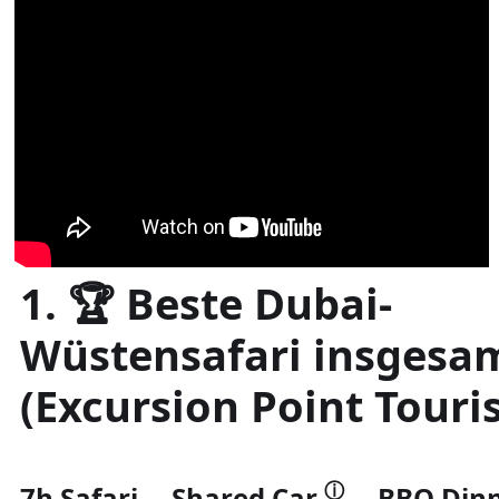
1. 🏆 Beste Dubai-
Wüstensafari insgesa
(Excursion Point Touri
ⓘ
7h Safari —
Shared Car
— BBQ Din