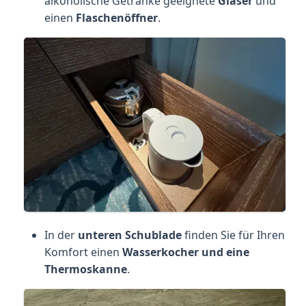
alkoholische Getränke geeignete
Gläser
und
einen
Flaschenöffner
.
In der
unteren Schublade
finden Sie für Ihren
Komfort einen
Wasserkocher und eine
Thermoskanne
.