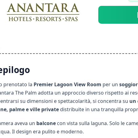
terne
rutture
 e ospitalità
epilogo
o prenotato la
Premier Lagoon View Room
per un
soggior
antara The Palm adotta un approccio diverso rispetto ai resor
entrarsi su dimensioni e spettacolarità, si concentra su
un 
ne, palme e ville private
distribuite in una tranquilla prop
amera aveva un
balcone
con vista sulla laguna. Solo le cam
acqua. Il design era pulito e moderno.