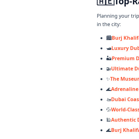
🇦🇪
Top-R
Planning your tri
in the city:
🏙️
Burj Khalif
🛥️
Luxury Dub
🏜️
Premium De
🚁
Ultimate D
✨
The Museum
🌊
Adrenaline
🚤
Dubai Coas
💦
World-Clas
🕌
Authentic 
🌊
Burj Khalif