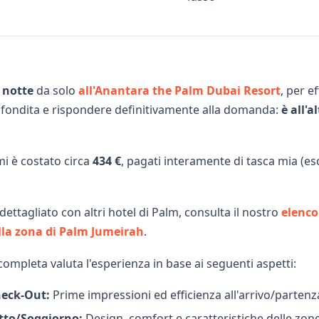
 notte
da solo
all'Anantara the Palm Dubai Resort
, per e
fondita e rispondere definitivamente alla domanda:
è all'a
mi è costato circa
434 €
, pagati interamente di tasca mia (esc
ettagliato con altri hotel di Palm, consulta il nostro
elenco
ella zona di Palm Jumeirah
.
ompleta valuta l'esperienza in base ai seguenti aspetti:
heck-Out:
Prime impressioni ed efficienza all'arrivo/partenz
tto/Soggiorno:
Design, comfort e caratteristiche delle zon