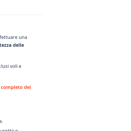
ffettuare una
ltezza delle
lusi voli e
 completo dei
a.
e notte e