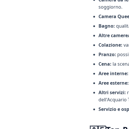
soggiorno.
Camera Queen
Bagno:
qualit
Altre camere/
Colazione:
var
Pranzo:
possi
Cena:
la scena
Aree interne:
Aree esterne:
Altri servizi:
r
dell'Acquario
Servizio e osp