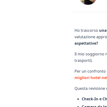
Ho trascorso
una
valutazione appro
aspettative?
Il mio soggiorno 
trasporti).
Per un confronto d
migliori hotel n
Questa revisione c
Check-In e C
Camera da le