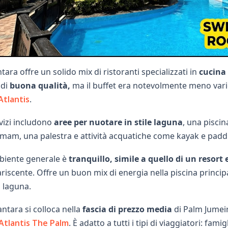
tara offre un solido mix di ristoranti specializzati in
cucina 
 di
buona qualità,
ma il buffet era notevolmente meno vario 
'Atlantis
.
rvizi includono
aree per nuotare in stile laguna
, una piscin
am, una palestra e attività acquatiche come kayak e padd
biente generale è
tranquillo, simile a quello di un resort
riscente. Offre un buon mix di energia nella piscina principale
a laguna.
antara si colloca nella
fascia di prezzo media
di Palm Jumeir
'Atlantis The Palm
. È adatto a tutti i tipi di viaggiatori: fami