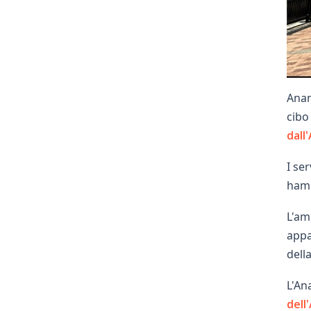
Anan
cibo
dall
I se
hamm
L'am
appa
dell
L'An
dell