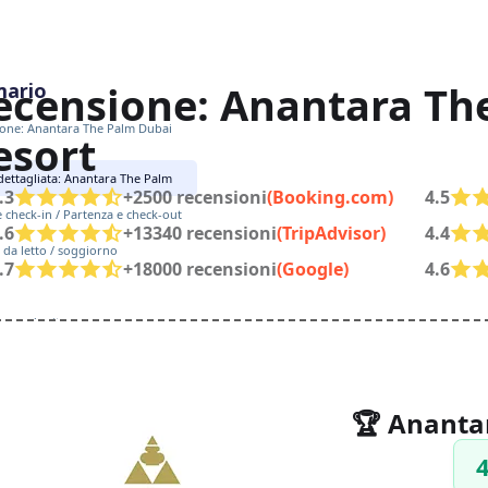
ecensione: Anantara Th
ario
one: Anantara The Palm Dubai
esort
 dettagliata: Anantara The Palm
.3
+2500 recensioni
(Booking.com)
4.5
e check-in / Partenza e check-out
.6
+13340 recensioni
(TripAdvisor)
4.4
da letto / soggiorno
.7
+18000 recensioni
(Google)
4.6
amere / suite
ne
🏆 Ananta
4
terne