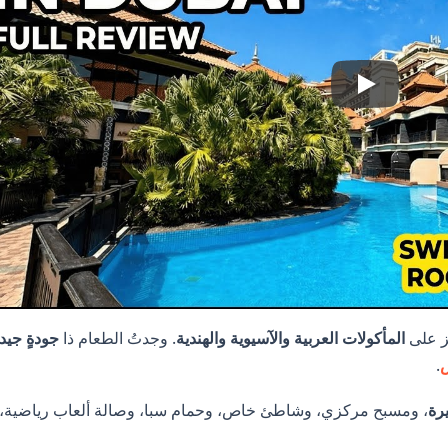
كز على
المأكولات العربية والآسيوية والهندية
. وجدتُ الطعام ذا
جودةٍ جيد
س
.
رة
، ومسبح مركزي، وشاطئ خاص، وحمام سبا، وصالة ألعاب رياضية،