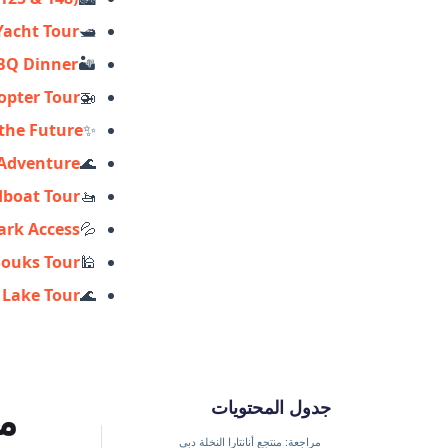
Yacht Tour
🛥️
BQ Dinner
🏜️
opter Tour
🚁
the Future
✨
 Adventure
🌊
dboat Tour
🚤
ark Access
💦
Souks Tour
🕌
 Lake Tour
🌊
مر
جدول المحتويات
مراجعة: منتجع أنانتارا النخلة دبي