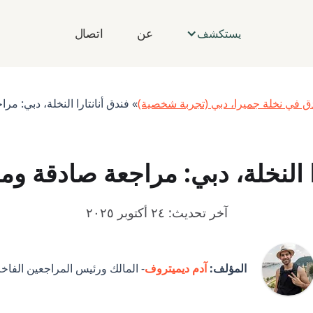
عن
اتصال
يستكشف
» فندق أنانتارا النخلة، دبي: مر
را النخلة، دبي: مراجعة صادقة وم
آخر تحديث: ٢٤ أكتوبر ٢٠٢٥
المؤلف:
آدم ديميتروف
- المالك ورئيس المراجعين الفاخ