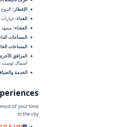
الإفطار:
التنوع 
الغداء:
خيارات ل
العشاء:
مشهد تن
المساحات الداخ
المساحات الخار
المرافق الأخرى
أسماك لوست ت
الخدمة والضياف
xperiences
 most of your time
in the city:
 125 & 148)
🏙️