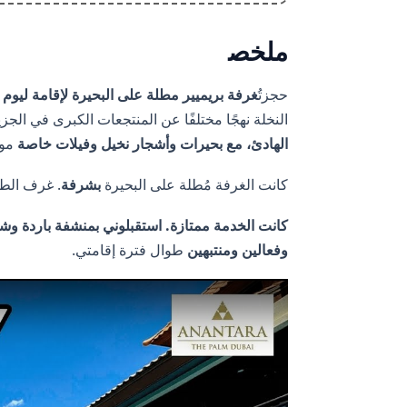
ملخص
حجزتُ
غرفة بريميير مطلة على البحيرة
لإقامة ليوم واحد مقابل 1,818.17
النخلة نهجًا مختلفًا عن المنتجعات الكبرى في الجز
الهادئ، مع بحيرات وأشجار نخيل وفيلات خاصة
موز
كانت الغرفة مُطلة على البحيرة
بشرفة
. غرف الطا
كانت الخدمة ممتازة.
استقبلوني بمنشفة باردة وش
وفعالين ومنتبهين
طوال فترة إقامتي.