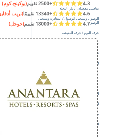
4.3
+2500 تقييم
(بوكينج.كوم)
تفاصيل مفصلة: أنانتارا النخلة
4.6
+13340 تقييمًا
(تريب أدفايز
الوصول وتسجيل الوصول / المغادرة وتسجيل
الوصول
4.7
+18000 تقييم
(جوجل)
غرفة النوم / غرفة المعيشة
حمام
غرف/أجنحة أخرى
إفطار
غداء
عشاء
المناطق الداخلية
المناطق الخارجية
مرافق أخرى
الخدمة والضيافة