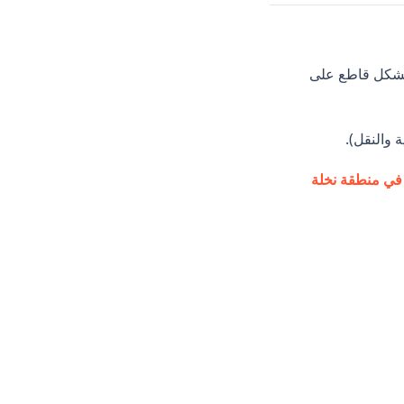
ة بشكل قاطع على
 والنقل).
 في منطقة نخلة