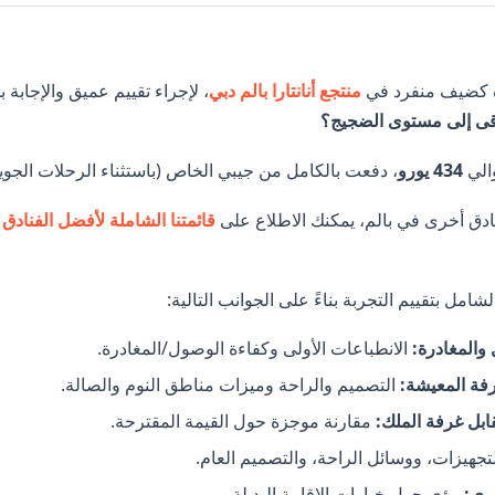
كضيف منفرد في
منتجع أنانتارا بالم دبي
، لإجراء تقييم عميق والإجاب
ى إلى مستوى الضجيج؟
والي
434 يورو
، دفعت بالكامل من جيبي الخاص (باستثناء الرحلات الجوية
ادق أخرى في بالم، يمكنك الاطلاع على
قائمتنا الشاملة لأفضل الفنادق
شامل بتقييم التجربة بناءً على الجوانب التالية:
والمغادرة:
الانطباعات الأولى وكفاءة الوصول/المغادرة.
رفة المعيشة:
التصميم والراحة وميزات مناطق النوم والصالة.
ابل غرفة الملك:
مقارنة موجزة حول القيمة المقترحة.
تجهيزات، ووسائل الراحة، والتصميم العام.
رى:
رؤى حول خيارات الإقامة البديلة.