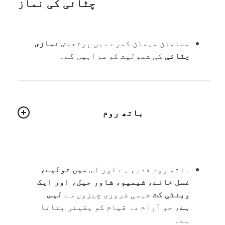
چٹائی کی نماز
مسلمان مہمان کمرے میں پرتعیش
نمازی
چٹائی
کی شمولیت کو سراہیں گے۔
باتھ روم
باتھ روم قدیم ہے اور اس
میں تولیے،
غسل خانے، شیمپو، شاور جیل، اور ایک
وینٹی کٹ
جیسی ضروری چیزوں سے
لیس
ہے
، جو آرام دہ قیام کو یقینی بناتا
ہے۔