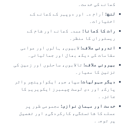
کھانے کی خدمت۔
لنچ:
آرام دہ اور دوپہر کے کھانے کے
اختیارات۔
رات کا کھانا:
عمدہ کھانے اور شام کے
ریستوراں کا منظر۔
اندرونی علاقے:
لابیوں، ہالوں اور عوامی
مقامات کی دیکھ بھال اور جمالیاتی۔
بیرونی علاقے:
تالابوں، ساحلوں اور زمین کی
تزئین کا معیار۔
دیگر سہولیات:
سپا، جم، ایکواوینچر واٹر
پارک، اور دی لوسٹ چیمبرز ایکویریم کا
جائزہ۔
خدمت اور مہمان نوازی:
مجموعی طور پر
عملے کا شائستگی، کارکردگی، اور تفصیل
پر توجہ۔