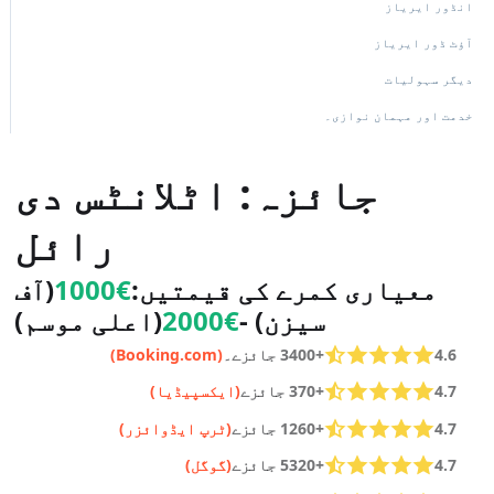
انڈور ایریاز
آؤٹ ڈور ایریاز
دیگر سہولیات
خدمت اور مہمان نوازی۔
جائزہ: اٹلانٹس دی
رائل
معیاری کمرے کی قیمتیں:
€1000
(آف
سیزن) -
€2000
(اعلی موسم)
4.6
+3400 جائزے۔
(Booking.com)
4.7
+370 جائزے
(ایکسپیڈیا)
4.7
+1260 جائزے
(ٹرپ ایڈوائزر)
4.7
+5320 جائزے
(گوگل)