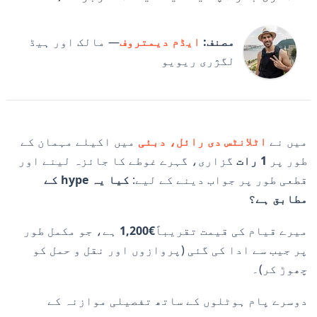
مصنف:
ایڈم دیمتروف
— مالک اور ہیڈ
لگژری ریویو
میں نے
اٹلانٹس دی رائل، دبئی
میں اکیلے مہمان کے
طور پر
1 رات
گزاری، گہرے غوطے کا جائزہ لینے اور
قطعی طور پر جواب دینے کے لیے:
کیا یہ hype کے
مطابق ہے؟
میرے قیام کی قیمت تقریباً
€1,200
ہے، جو مکمل طور
پر جیب سے ادا کی گئی (پروازوں اور نقل و حمل کو
چھوڑ کر)۔
دوسرے پام ہوٹلوں کے ساتھ تفصیلی موازنہ کے