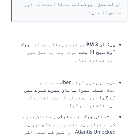
ان کے عمل، بوفے کھانے کا انتخاب، اور
سروس کا معیار۔
چیک ان
3 PM
پر شروع ہوتا ہے، اور
چیک
آؤٹ
صبح 11 بجے
ہوتا ہے۔ یہ عمل تیز
اور بے درد تھا۔
جیسے ہی میں اپنے Uber سے باہر
نکلا،
عملہ میرا سامان میرے کمرے میں
لے گیا
اور مجھے اس کا پتہ لگانے کے
لیے ٹکٹ فراہم کیا۔
ابتدائی چیک ان دستیاب ہے
لیکن کمرے
کی دستیابی پر منحصر ہے، خاص طور پر
Atlantis Unlocked اراکین کے لیے۔ اگر