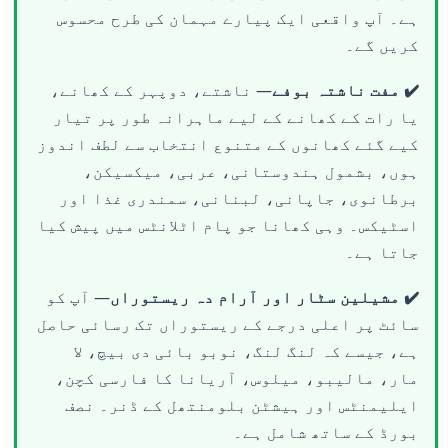
ہے۔ آپ واقعی ایک پیارے مہمان کی طرح محسوس
کریں گے۔
✔️ مفت ناشتہ بوفے
— ناشتے، دوپہر کے کھانے،
یا رات کے کھانے کے لیے ماہرانہ طور پر تیار
کیے گئے کھانوں کے متنوع انتخاب سے لطف اندوز
ہوں، بشمول ہندوستانی، عربی، میکسیکن،
برطانوی، جاپانی، لبنانی، سمندری غذا اور
اسٹیکس۔ وہی کھانا جو پام اٹلانٹس میں پیش کیا
جاتا ہے۔
✔️ مشیلین سٹار اور آرام دہ ریستوراں
— آپ کو
سائٹ پر اعلی درجے کے ریستوراں تک رسائی حاصل
ہے، جیسے کہ لنگ لنگ، نوبو بائی دی بیچ، لا
مار، مالیبو، میلوس، آریانا کا فارسی کچن،
ایلیمنٹس اور ہیشٹن بلومنتھل کے ڈنر۔ نصف
بورڈ کے ساتھ شامل ہے۔