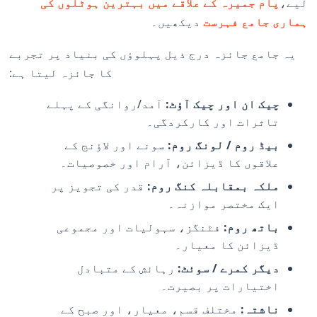
لیے،
پام جمیرہ کے علاقے میں بہترین ہوٹلوں کی
ہماری جامع فہرست
دیکھیں۔
یہ جامع جائزہ درج ذیل پہلوؤں کی بنیاد پر تجربے
کا جائزہ لیتا ہے:
چیک ان اور چیک آؤٹ:
آمد/روانگی کے پہلے
تاثرات اور کارکردگی۔
بیڈ روم / لونگ روم:
سونے اور لاؤنج کے
علاقوں کا ڈیزائن، آرام اور خصوصیات۔
ملکہ بمقابلہ کنگ روم:
قدر کی تجویز پر
ایک مختصر موازنہ۔
باتھ روم:
فٹنگز، سہولیات اور مجموعی
ڈیزائن کا معیار۔
دیگر کمرے / سوئٹ:
رہائش کے متبادل
اختیارات پر بصیرت۔
ناشتہ:
مختلف قسم، معیار، اور صبح کے