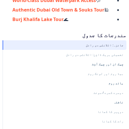
World-Class Dubai Waterpark Access
💦
Authentic Dubai Old Town & Souks Tour
🕌
Burj Khalifa Lake Tour
🌊
مندرجات کا جدول
جائزہ: اٹلانٹس دی رائل
تفصیلی بریک ڈاؤن: اٹلانٹس دی رائل
چیک ان اور چیک آؤٹ
بیڈ روم اور لونگ روم
باتھ روم
دوسرے کمرے / سوئٹ
ناشتہ
دوپہر کا کھانا
رات کا کھانا