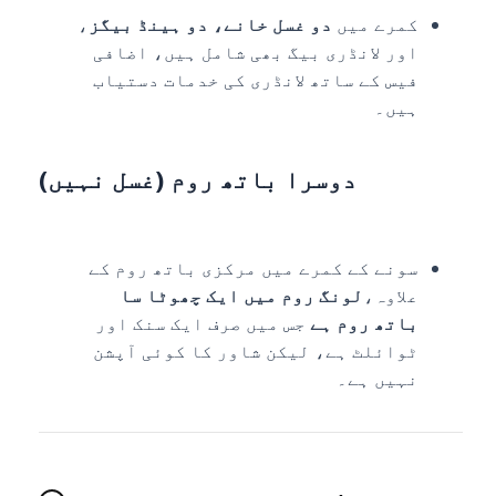
کمرے میں
دو غسل خانے، دو ہینڈ بیگز
،
اور لانڈری بیگ بھی شامل ہیں، اضافی
فیس کے ساتھ لانڈری کی خدمات دستیاب
ہیں۔
دوسرا باتھ روم (غسل نہیں)
سونے کے کمرے میں مرکزی باتھ روم کے
علاوہ،
لونگ روم میں ایک چھوٹا سا
باتھ روم ہے
جس میں صرف ایک سنک اور
ٹوائلٹ ہے، لیکن شاور کا کوئی آپشن
نہیں ہے۔