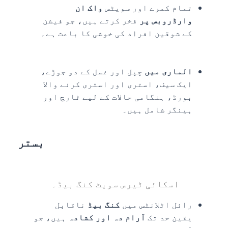
تمام کمرے اور سویٹس
واک ان
وارڈروبس پر
فخر کرتے ہیں، جو فیشن
کے شوقین افراد کی خوشی کا باعث ہے۔
الماری میں
چپل اور غسل کے دو جوڑے،
ایک سیف، استری اور استری کرنے والا
بورڈ، ہنگامی حالات کے لیے ٹارچ اور
ہینگر شامل ہیں۔
بستر
اسکائی ٹیرس سویٹ کنگ بیڈ۔
رائل اٹلانٹس میں
کنگ بیڈ
ناقابل
یقین حد تک
آرام دہ اور کشادہ
ہیں، جو