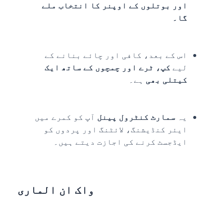
اور بوتلوں کے اوپنر کا انتخاب ملے
گا۔
اس کے بعد، کافی اور چائے بنانے کے
لیے
کپ، ٹرے اور چمچوں کے ساتھ ایک
کیتلی بھی
ہے۔
یہ
سمارٹ کنٹرول پینل
آپ کو کمرے میں
ایئر کنڈیشنگ، لائٹنگ اور پردوں کو
ایڈجسٹ کرنے کی اجازت دیتے ہیں۔
واک ان الماری