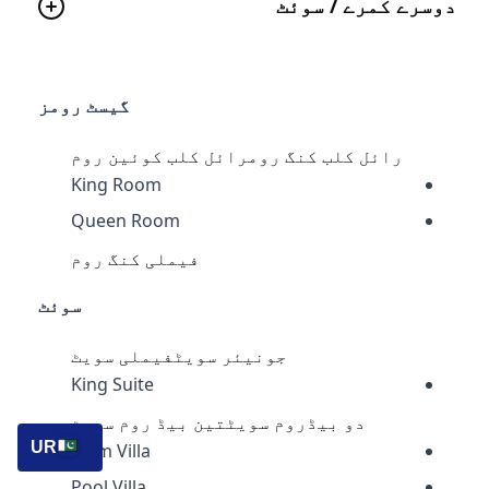
دوسرے کمرے / سوئٹ
گیسٹ رومز
رائل کلب کنگ رومرائل کلب کوئین روم
King Room
Queen Room
فیملی کنگ روم
سوئٹ
جونیئر سویٹفیملی سویٹ
King Suite
دو بیڈروم سویٹتین بیڈ روم سویٹ
UR
Palm Villa
Pool Villa