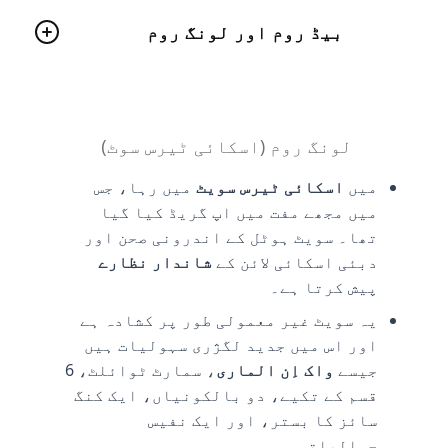
بیڈ روم اور لونگ روم
لونگ روم (اسکائی ٹیرس سوٹ)
میں
اسکائی ٹیرس سویٹ
میں رہا، جس
میں مجھے مفت میں اپ گریڈ کیا گیا
تھا۔ سویٹ ہوٹل کے اندرونی صحن اور
دبئی اسکائی لائن کے
شاندار نظارے
پیش کرتا ہے۔
یہ سویٹ غیر معمولی طور پر کشادہ ہے
اور اس میں جدید لگژری سہولیات ہیں
جیسے
واک اِن الماری
، سمارٹ ٹوائلٹ، 6
قسم کے تکیے، دو بالکونیاں، ایک کنگ
سائز کا بستر، اور ایک نفیس
جمالیاتی۔