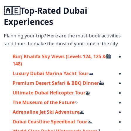
🇦🇪
Top-Rated Dubai
Experiences
Planning your trip? Here are the must-book activities
and tours to make the most of your time in the city:
Burj Khalifa Sky Views (Levels 124, 125 &
🏙️
148)
Luxury Dubai Marina Yacht Tour
🛥️
Premium Desert Safari & BBQ Dinner
🏜️
Ultimate Dubai Helicopter Tour
🚁
The Museum of the Future
✨
Adrenaline Jet Ski Adventure
🌊
Dubai Coastline Speedboat Tour
🚤