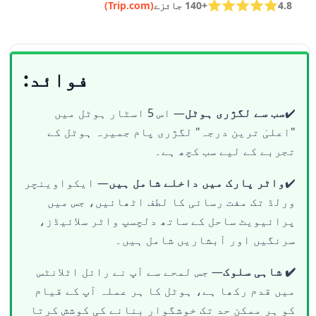
4.8
+140 جائزے
(Trip.com)
فوائد:
✔️
سب سے لگژری ہوٹل
— اس 5 اسٹار ہوٹل میں
"اعلیٰ ترین درجہ" لگژری پام جمیرہ ہوٹل کے
تجربے کے لیے سب کچھ ہے۔
✔️
واٹر پارک میں داخلے شامل ہیں
— ایکواوینچر
ورلڈ تک مفت رسائی کا لطف اٹھائیں، جس میں
پرائیویٹ ساحل کے ساتھ دلچسپ واٹر سلائیڈز،
سرنگیں اور آبشاریں شامل ہیں۔
✔️ شاہی سلوک
— جس لمحے سے آپ نے رائل اٹلانٹس
میں قدم رکھا ہے، ہوٹل کا ہر عملہ آپ کے قیام
کو ہر ممکن حد تک خوشگوار بنانے کی کوشش کرتا