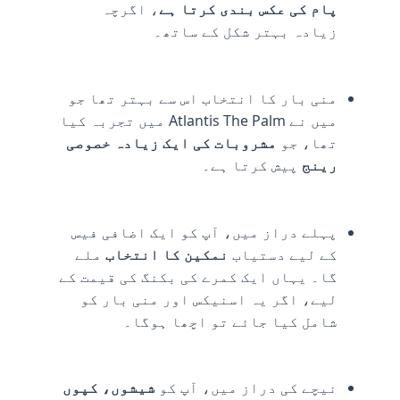
پام کی عکس بندی کرتا ہے
، اگرچہ
زیادہ بہتر شکل کے ساتھ۔
منی بار کا انتخاب اس سے بہتر تھا جو
میں نے Atlantis The Palm میں تجربہ کیا
تھا، جو
مشروبات کی ایک زیادہ خصوصی
رینج
پیش کرتا ہے۔
پہلے دراز میں، آپ کو ایک اضافی فیس
کے لیے دستیاب
نمکین کا انتخاب
ملے
گا۔ یہاں ایک کمرے کی بکنگ کی قیمت کے
لیے، اگر یہ اسنیکس اور منی بار کو
شامل کیا جائے تو اچھا ہوگا۔
نیچے کی دراز میں، آپ کو
شیشوں، کپوں