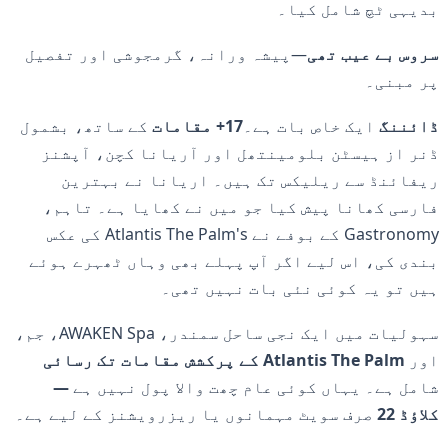
بدیہی ٹچ شامل کیا۔
سروس بے عیب تھی
—پیشہ ورانہ، گرمجوشی اور تفصیل
پر مبنی۔
ڈائننگ
ایک خاص بات ہے۔
17+ مقامات
کے ساتھ، بشمول
ڈنر از ہیسٹن بلومینتھل اور آریانا کچن، آپشنز
ریفائنڈ سے ریلیکس تک ہیں۔ اریانا نے بہترین
فارسی کھانا پیش کیا جو میں نے کھایا ہے۔ تاہم،
Gastronomy کے بوفے نے Atlantis The Palm's کی عکس
بندی کی، اس لیے اگر آپ پہلے بھی وہاں ٹھہرے ہوئے
ہیں تو یہ کوئی نئی بات نہیں تھی۔
سہولیات میں ایک نجی ساحل سمندر، AWAKEN Spa، جم،
اور
Atlantis The Palm کے پرکشش مقامات تک رسائی
شامل ہے۔ یہاں کوئی عام چھت والا پول نہیں ہے
—
کلاؤڈ 22
صرف سویٹ مہمانوں یا ریزرویشنز کے لیے ہے۔