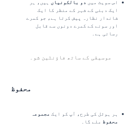
اس سویٹ میں
دو بالکونیاں
ہیں، ہر
ایک دبئی کے شہر کے منظر کا ایک
شاندار نظارہ پیش کرتا ہے، جو کمرے
اور سونے کے کمرے دونوں سے قابل
رسائی ہے۔
موسیقی کے ساتھ فاؤنٹین شو۔
محفوظ
ہر ہوٹل کی طرح، آپ کو ایک
مجموعہ
محفوظ
ملے گا۔