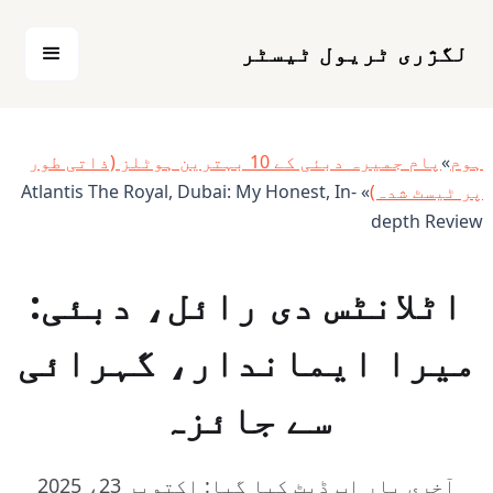
لگژری ٹریول ٹیسٹر
ہوم
»
پام جمیرہ دبئی کے 10 بہترین ہوٹلز (ذاتی طور
پر ٹیسٹ شدہ)
» Atlantis The Royal, Dubai: My Honest, In-
depth Review
اٹلانٹس دی رائل، دبئی:
میرا ایماندار، گہرائی
سے جائزہ
آخری بار اپ ڈیٹ کیا گیا: اکتوبر 23، 2025