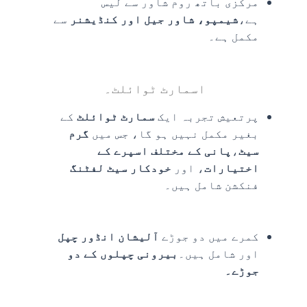
مرکزی باتھ روم شاور سے لیس
ہے،
شیمپو، شاور جیل اور کنڈیشنر
سے
مکمل ہے۔
اسمارٹ ٹوائلٹ۔
پرتعیش تجربہ ایک
سمارٹ ٹوائلٹ
کے
بغیر مکمل نہیں ہو گا، جس میں
گرم
سیٹ
،
پانی کے مختلف اسپرے کے
اختیارات
، اور
خودکار سیٹ لفٹنگ
فنکشن شامل ہیں۔
کمرے میں دو جوڑے
آلیشان انڈور چپل
اور شامل ہیں۔
بیرونی چپلوں کے دو
جوڑے۔