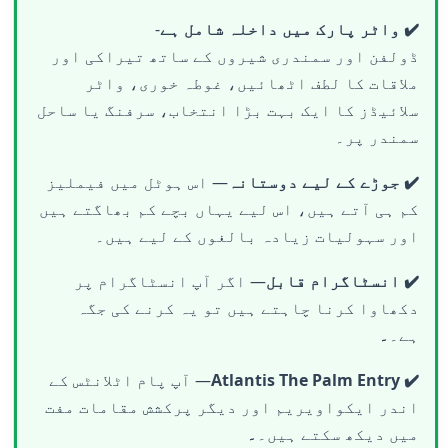
✔️ واٹر پارک میں داخلہ شامل ہے
-
ڈولفن اور سمندری شیروں کے ساتھ تیراکی اور
ملاقات کا لطف اٹھائیں، غوطہ خوری، واٹر
سلائیڈز کا ایک بہت بڑا انتخاب، سرفنگ یا ساحل
سمندر پر۔
✔️ جوڑے کے لیے دوستانہ
— اس ہوٹل میں فیملیز
کم ہی آتے ہیں، اس لیے یہاں بچے کم بھاگتے ہیں
اور سہولیات زیادہ بالغوں کے لیے ہیں۔
✔️ انسٹاگرام قابل
— اگر آپ انسٹاگرام پر
دکھاوا کرنا چاہتے ہیں تو یہ کرنے کی جگہ
ہے۔
۔
✔️ Atlantis The Palm Entry
— آپ پام اٹلانٹس کے
اندر ایکواویریم اور دیگر پرکشش مقامات مفت
میں دیکھ سکتے ہیں۔
۔