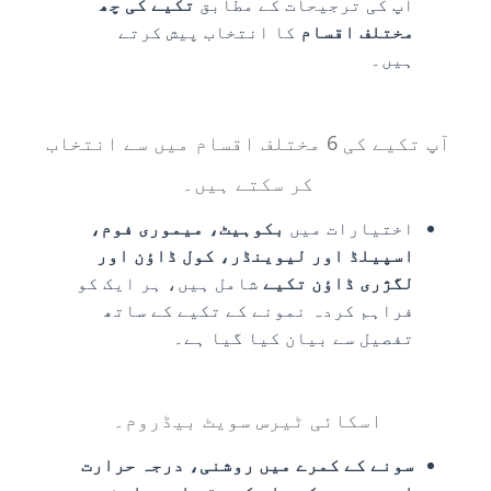
آپ کی ترجیحات کے مطابق
تکیے کی چھ
مختلف اقسام
کا انتخاب پیش کرتے
ہیں۔
آپ تکیے کی 6 مختلف اقسام میں سے انتخاب
کر سکتے ہیں۔
اختیارات میں
بکوہیٹ، میموری فوم،
اسپیلڈ اور لیوینڈر، کول ڈاؤن اور
لگژری ڈاؤن تکیے
شامل ہیں، ہر ایک کو
فراہم کردہ نمونے کے تکیے کے ساتھ
تفصیل سے بیان کیا گیا ہے۔
اسکائی ٹیرس سویٹ بیڈروم۔
سونے کے کمرے میں روشنی، درجہ حرارت