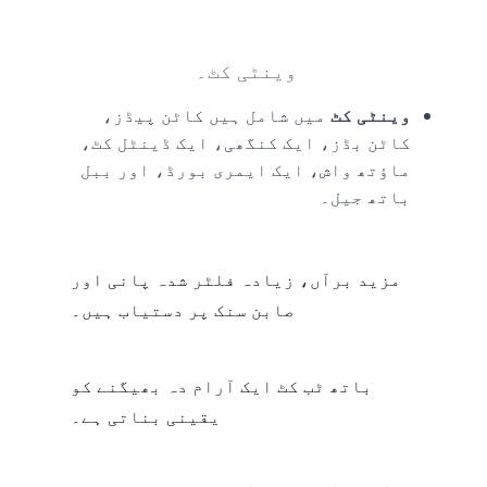
وینٹی کٹ۔
وینٹی کٹ
میں شامل ہیں کاٹن پیڈز،
کاٹن بڈز، ایک کنگھی، ایک ڈینٹل کٹ،
ماؤتھ واش، ایک ایمری بورڈ، اور ببل
باتھ جیل۔
مزید برآں، زیادہ فلٹر شدہ پانی اور
صابن سنک پر دستیاب ہیں۔
باتھ ٹب کٹ ایک آرام دہ بھیگنے کو
یقینی بناتی ہے۔