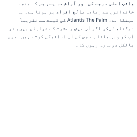
وائب اعلی درجے کی اور آرام دہ ہے
، جس کا مقصد
خاندانوں سے زیادہ
بالغ افراد
پر ہوتا ہے۔ یہ
مہنگا ہے، Atlantis The Palm کی قیمت سے تقریباً
دوگنا، لیکن اگر آپ عیش و عشرت کے خواہاں ہیں، تو
آپ کو وہی ملتا ہے جس کی آپ ادائیگی کرتے ہیں۔ میں
بالکل دوبارہ رہوں گا۔