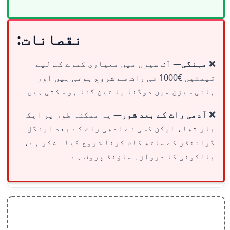
نقصانات:
❌ مہنگی
— آف سیزن میں معیاری کمرے کے لیے
قیمتیں €1000 فی رات سے شروع ہوتی ہیں اور
ہائی سیزن میں دوگنا یا تین گنا ہو سکتی ہیں۔
❌ آدھی رات کے بعد شور
— یہ ممکنہ طور پر ایک
بار تھا، لیکن کسی نے آدھی رات کے بعد اینگل
گرائنڈر کے ساتھ کام کرنا شروع کیا۔ شکر ہے،
بالکونی کا دروازہ ساؤنڈ پروف ہے۔