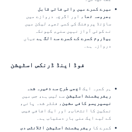
میرے کمرے میں وائی فائی قابل
بھروسہ تھا
، اور اگرچہ دروازے میں
ساؤنڈ پروفنگ کی کمی تھی، لیکن میں
نے کوئی آواز نہیں سنی، کیونکہ
بیڈروم کمرے کے کمرے سے الگ ہے
جہاں
دروازہ ہے۔
فوڈ اینڈ ڈرنکس اسٹیشن
ہر کمرہ ایک
اچھی طرح سے ذخیرہ شدہ
ریفریشمنٹ اسٹیشن
سے لیس ہے، جس میں
نیسپریسو کافی مشین
، فلٹر شدہ پانی،
نمکین کا انتخاب، اور ایک اضافی فیس
کے لیے ایک منی بار دستیاب ہے۔
کمرے کا
ریفریشمنٹ اسٹیشن
اٹلانٹس دی