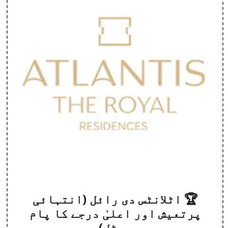
🏆 اٹلانٹس دی رائل (انتہائی
پرتعیش اور اعلیٰ درجے کا پام
ہوٹل)