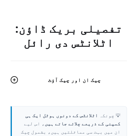
تفصیلی بریک ڈاؤن:
اٹلانٹس دی رائل
چیک ان اور چیک آؤٹ
💡 چونکہ
اٹلانٹس کے دونوں ہوٹل ایک ہی
کمپنی کے ذریعے چلائے جاتے ہیں
، اس لیے
ان میں بہت سی مماثلتیں ہیں، بشمول چیک