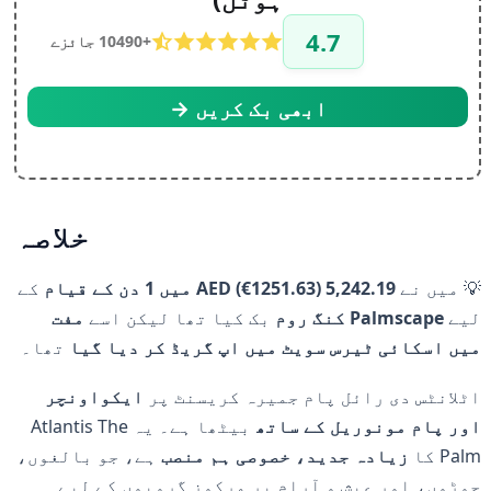
4.7
+10490 جائزے
ابھی بک کریں →
خلاصہ
💡 میں نے
5,242.19 AED (€1251.63) میں 1 دن کے قیام
کے
لیے
Palmscape کنگ روم
بک کیا تھا لیکن اسے
مفت
میں اسکائی ٹیرس سویٹ میں اپ گریڈ کر دیا گیا
تھا۔
اٹلانٹس دی رائل پام جمیرہ کریسنٹ پر
ایکواونچر
اور پام مونوریل کے ساتھ
بیٹھا ہے۔ یہ Atlantis The
Palm کا
زیادہ
جدید، خصوصی ہم منصب
ہے، جو بالغوں،
جوڑوں، اور عیش و آرام پر مرکوز گروپوں کے لیے