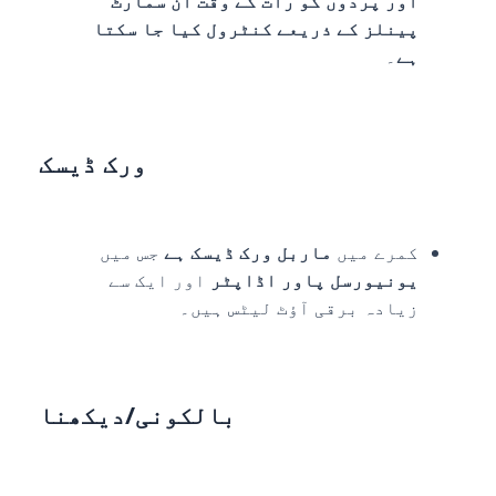
اور پردوں کو رات کے وقت ان سمارٹ
پینلز کے ذریعے کنٹرول کیا جا سکتا
ہے
۔
ورک ڈیسک
کمرے میں
ماربل ورک ڈیسک ہے
جس میں
یونیورسل پاور اڈاپٹر
اور ایک سے
زیادہ برقی آؤٹ لیٹس ہیں۔
بالکونی/دیکھنا