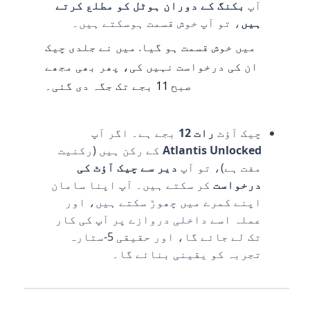
آپ
بکنگ کے دوران ہوٹل کو مطلع کرتے
ہیں
، تو آپ خوش قسمت ہوسکتے ہیں۔
میں خوش قسمت ہو گیا. میں نے جلدی چیک
ان کی درخواست نہیں کی، پھر بھی مجھے
صبح 11 بجے تک جگہ دی گئی۔
چیک آؤٹ
رات 12
بجے ہے۔ اگر آپ
Atlantis Unlocked
کے رکن ہیں (رکنیت
مفت ہے)، تو آپ
دیر سے چیک آؤٹ کی
درخواست
کر سکتے ہیں۔ آپ اپنا سامان
اپنے کمرے میں چھوڑ سکتے ہیں، اور
عملہ اسے داخلی دروازے پر آپ کی کار
تک لے جائے گا، اور حقیقی 5-ستارہ
تجربہ کو یقینی بنائے گا۔