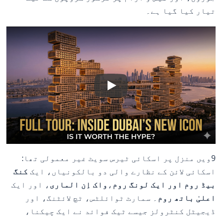
تیار کیا گیا ہے۔
9ویں منزل پر اسکائی ٹیرس سویٹ غیر معمولی تھا:
اسکائی لائن کے نظارے والی دو بالکونیاں، ایک
کنگ
بیڈ روم اور ایک لونگ روم
،
واک اِن الماری
، اور ایک
اعلیٰ باتھ روم
۔ سمارٹ ٹوائلٹس، ٹچ لائٹنگ، اور
ڈیجیٹل کنٹرولز جیسے ٹیک فوائد نے ایک چیکنا،