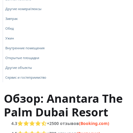
Другие номера/люксы
Завтрак
Обед
Ужин
Внутренние помещения
Открытые площадки
Другие объекты
Сервис и гостеприимство
Обзор: Anantara The
Palm Dubai Resort
4.3
+2500 отзывов
(Booking.com)