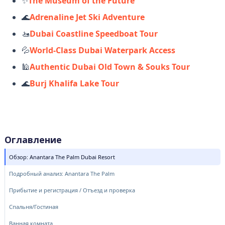
✨
The Museum of the Future
🌊
Adrenaline Jet Ski Adventure
🚤
Dubai Coastline Speedboat Tour
💦
World-Class Dubai Waterpark Access
🕌
Authentic Dubai Old Town & Souks Tour
🌊
Burj Khalifa Lake Tour
Оглавление
Обзор: Anantara The Palm Dubai Resort
Подробный анализ: Anantara The Palm
Прибытие и регистрация / Отъезд и проверка
Спальня/Гостиная
Ванная комната