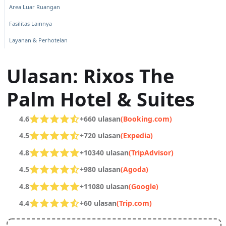
Area Luar Ruangan
Fasilitas Lainnya
Layanan & Perhotelan
Ulasan: Rixos The
Palm Hotel & Suites
4.6
+660 ulasan
(Booking.com)
4.5
+720 ulasan
(Expedia)
4.8
+10340 ulasan
(TripAdvisor)
4.5
+980 ulasan
(Agoda)
4.8
+11080 ulasan
(Google)
4.4
+60 ulasan
(Trip.com)