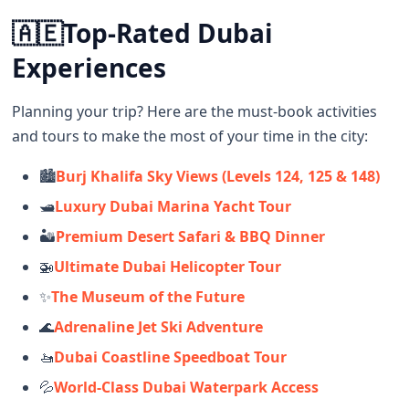
🇦🇪
Top-Rated Dubai
Experiences
Planning your trip? Here are the must-book activities
and tours to make the most of your time in the city:
🏙️
Burj Khalifa Sky Views (Levels 124, 125 & 148)
🛥️
Luxury Dubai Marina Yacht Tour
🏜️
Premium Desert Safari & BBQ Dinner
🚁
Ultimate Dubai Helicopter Tour
✨
The Museum of the Future
🌊
Adrenaline Jet Ski Adventure
🚤
Dubai Coastline Speedboat Tour
💦
World-Class Dubai Waterpark Access