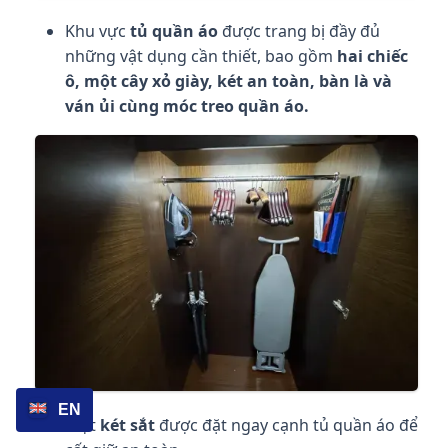
Khu vực
tủ quần áo
được trang bị đầy đủ
những vật dụng cần thiết, bao gồm
hai chiếc
ô, một cây xỏ giày, két an toàn, bàn là và
ván ủi cùng móc treo quần áo.
EN
Một
két sắt
được đặt ngay cạnh tủ quần áo để