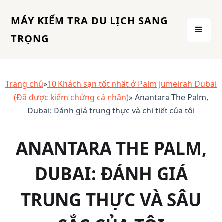
MÁY KIỂM TRA DU LỊCH SANG
TRỌNG
Trang chủ
»
10 Khách sạn tốt nhất ở Palm Jumeirah Dubai
(Đã được kiểm chứng cá nhân)
» Anantara The Palm,
Dubai: Đánh giá trung thực và chi tiết của tôi
ANANTARA THE PALM,
DUBAI: ĐÁNH GIÁ
TRUNG THỰC VÀ SÂU