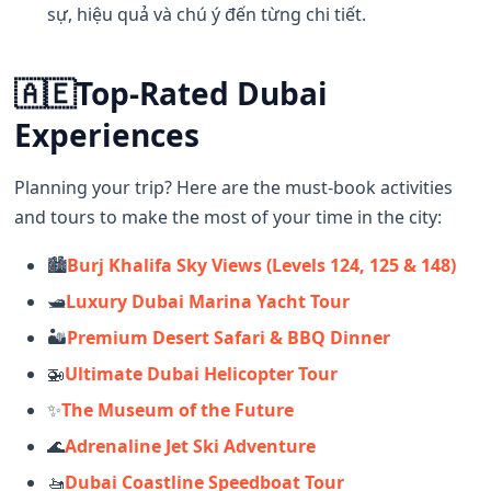
sự, hiệu quả và chú ý đến từng chi tiết.
🇦🇪
Top-Rated Dubai
Experiences
Planning your trip? Here are the must-book activities
and tours to make the most of your time in the city:
🏙️
Burj Khalifa Sky Views (Levels 124, 125 & 148)
🛥️
Luxury Dubai Marina Yacht Tour
🏜️
Premium Desert Safari & BBQ Dinner
🚁
Ultimate Dubai Helicopter Tour
✨
The Museum of the Future
🌊
Adrenaline Jet Ski Adventure
🚤
Dubai Coastline Speedboat Tour