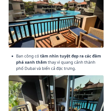
Ban công có
tầm nhìn
tuyệt đẹp ra các đầm
phá xanh thẳm
thay vì quang cảnh thành
phố Dubai và biển cả đặc trưng.