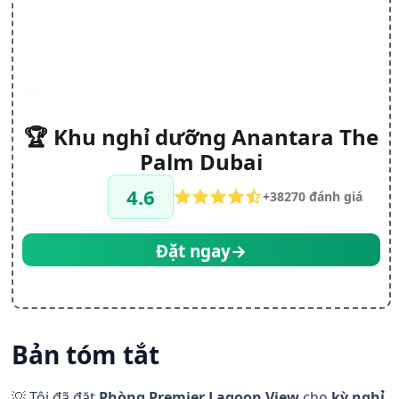
🏆 Khu nghỉ dưỡng Anantara The
Palm Dubai
4.6
+38270 đánh giá
Đặt ngay→
Bản tóm tắt
💡 Tôi đã đặt
Phòng Premier Lagoon View
cho
kỳ nghỉ