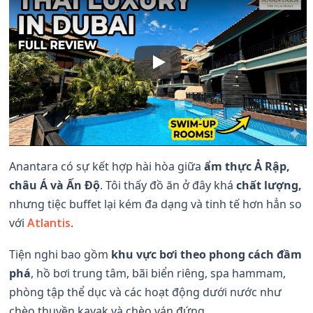
Anantara có sự kết hợp hài hòa giữa
ẩm thực Ả Rập,
châu Á và Ấn Độ
. Tôi thấy đồ ăn ở đây khá
chất lượng,
nhưng tiệc buffet lại kém đa dạng và tinh tế hơn hẳn so
với
Atlantis
.
Tiện nghi bao gồm
khu vực bơi theo phong cách đầm
phá
, hồ bơi trung tâm, bãi biển riêng, spa hammam,
phòng tập thể dục và các hoạt động dưới nước như
chèo thuyền kayak và chèo ván đứng.